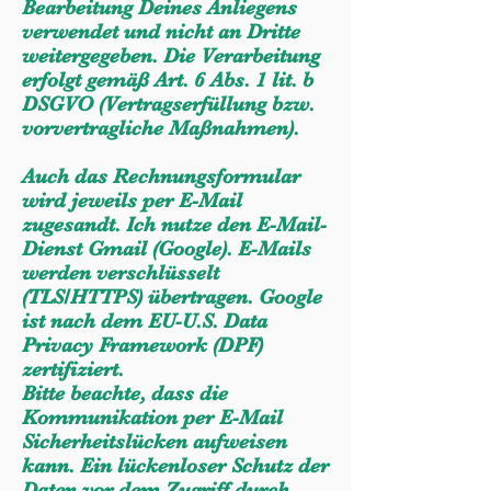
Bearbeitung Deines Anliegens
verwendet und nicht an Dritte
weitergegeben. Die Verarbeitung
erfolgt gemäß Art. 6 Abs. 1 lit. b
DSGVO (Vertragserfüllung bzw.
vorvertragliche Maßnahmen).
Auch das Rechnungsformular
wird jeweils per E-Mail
zugesandt. Ich nutze den E-Mail-
Dienst Gmail (Google). E-Mails
werden verschlüsselt
(TLS/HTTPS) übertragen. Google
ist nach dem EU-U.S. Data
Privacy Framework (DPF)
zertifiziert.
Bitte beachte, dass die
Kommunikation per E-Mail
Sicherheitslücken aufweisen
kann. Ein lückenloser Schutz der
Daten vor dem Zugriff durch