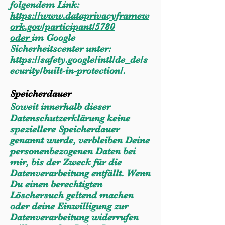
folgendem Link:
https://www.dataprivacyframew
ork.gov/participant/5780
oder
im Google
Sicherheitscenter unter:
https://safety.google/intl/de_de/s
ecurity/built-in-protection/.
Speicherdauer
Soweit innerhalb dieser
Datenschutzerklärung keine
speziellere Speicherdauer
genannt wurde, verbleiben Deine
personenbezogenen Daten bei
mir, bis der Zweck für die
Datenverarbeitung entfällt. Wenn
Du einen berechtigten
Löschersuch geltend machen
oder deine Einwilligung zur
Datenverarbeitung widerrufen