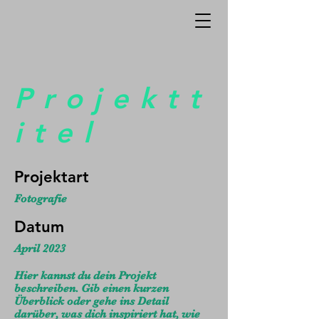
Projektt
itel
Projektart
Fotografie
Datum
April 2023
Hier kannst du dein Projekt
beschreiben. Gib einen kurzen
Überblick oder gehe ins Detail
darüber, was dich inspiriert hat, wie