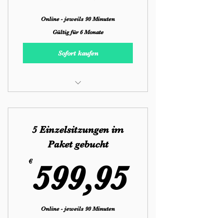
Online - jeweils 90 Minuten
Gültig für 6 Monate
Sofort kaufen
Paarberatung
Einzelsitzung/Stundenpakete
5 Einzelsitzungen im
Paket gebucht
599,9
€
599,95
Online - jeweils 90 Minuten