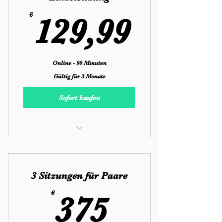
129,9
€
129,99
Online - 90 Minuten
Gültig für 3 Monate
Sofort kaufen
Paarberatung
Einzelsitzung/Stundenpakete
3 Sitzungen für Paare
375€
€
375