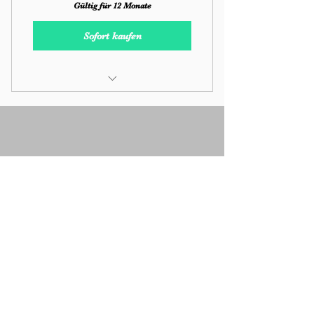
Gültig für 12 Monate
Sofort kaufen
Paarberatung
Einzelsitzung/Stundenpakete
Wachsen und Erblühen
- Systemische Beratung
Diana Wolff
c/o flexdienst – #11475
Kurt-Schumacher-
Straße 76
67663 Kaiserslautern
Deutschland
Email:
dianawolff.beratung@g
mail.com
Website erstellt mit
WIX.com