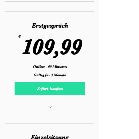
Beratungspaket
Erstgespräch
109,9
€
109,99
Online - 60 Minuten
Gültig für 3 Monate
Sofort kaufen
Paarberatung
Einzelsitzung/Stundenpakete
Einzelsitzung