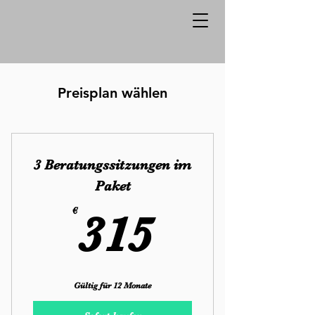
Preisplan wählen
3 Beratungssitzungen im
Paket
315€
€
315
Gültig für 12 Monate