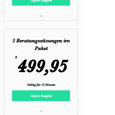
Sofort kaufen
Beratungspaket
5 Beratungssitzungen im
Paket
499,9
€
499,95
Gültig für 12 Monate
Sofort kaufen